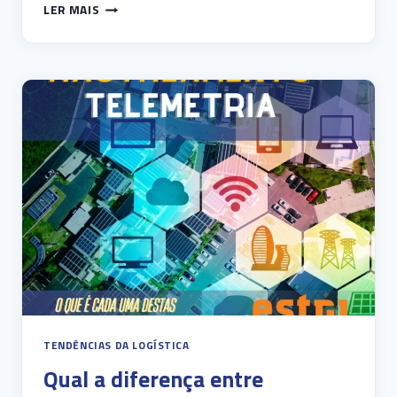
TENDÊNCIAS
LER MAIS
DA
LOGÍSTICA
PARA
2024:
COMO
A
TECNOLOGIA
ESTÁ
TRANSFORMANDO
O
SETOR
TENDÊNCIAS DA LOGÍSTICA
Qual a diferença entre