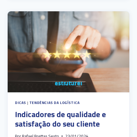
LOGÍSTICA:
O
GUIA
ESSENCIAL
PARA
O
FUTURO
DO
SEU
NEGÓCIO
DICAS
|
TENDÊNCIAS DA LOGÍSTICA
Indicadores de qualidade e
satisfação do seu cliente
Por
Rafael Brettas Sesto
23/01/2024