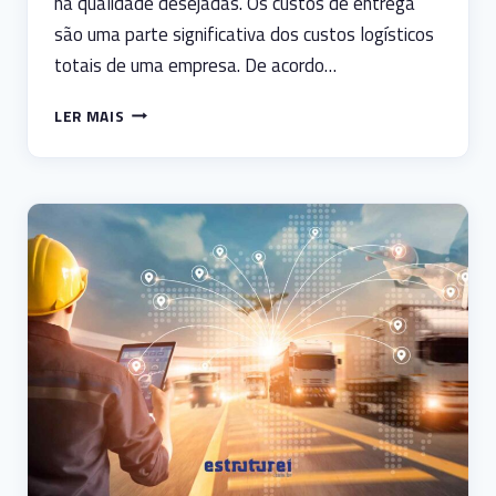
na qualidade desejadas. Os custos de entrega
são uma parte significativa dos custos logísticos
totais de uma empresa. De acordo…
CUSTO
LER MAIS
DE
ENTREGA:
COMO
OTIMIZAR
AS
OPERAÇÕES
LOGÍSTICAS
E
REDUZIR
CUSTOS