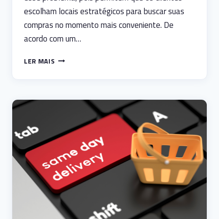
escolham locais estratégicos para buscar suas
compras no momento mais conveniente. De
acordo com um…
PONTOS
LER MAIS
DE
RETIRADA:
UMA
SOLUÇÃO
EFICIENTE
PARA
A
LOGÍSTICA
DO
VAREJO