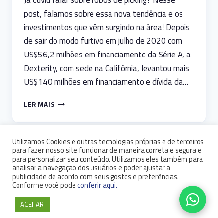
Já ouviu falar sobre robôs de picking? Nesse
post, falamos sobre essa nova tendência e os
investimentos que vêm surgindo na área! Depois
de sair do modo furtivo em julho de 2020 com
US$56,2 milhões em financiamento da Série A, a
Dexterity, com sede na Califórnia, levantou mais
US$140 milhões em financiamento e dívida da…
ROBÔS
LER MAIS
DE
PICKING:
DEXTERITY
Utilizamos Cookies e outras tecnologias próprias e de terceiros
LEVANTA
para fazer nosso site funcionar de maneira correta e segura e
Home
Quem Somos
Serviços
Route4Me
Downloads
APORTE
para personalizar seu conteúdo. Utilizamos eles também para
Blog
Contato
analisar a navegação dos usuários e poder ajustar a
MULTIMILIONÁRIO
publicidade de acordo com seus gostos e preferências.
Conforme você pode
conferir aqui.
Trabalhe Conosco
·
Política de Privacidade
© 2026 Estruturei — Tecnologia em Logística
ACEITAR