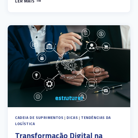
LER MAIS
DE
IMPLEMENTAR
UM
SISTEMA
DE
GERENCIAMENTO
DE
TRANSPORTE
CADEIA DE SUPRIMENTOS
|
DICAS
|
TENDÊNCIAS DA
LOGÍSTICA
Transformação Digital na