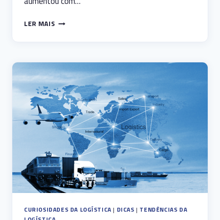
aumentou com…
SAME
LER MAIS
DAY
DELIVERY:
A
LOGÍSTICA
QUE
TRANSFORMA
O
VAREJO
CURIOSIDADES DA LOGÍSTICA
|
DICAS
|
TENDÊNCIAS DA
LOGÍSTICA